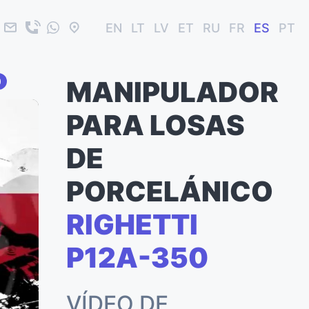
EN
LT
LV
ET
RU
FR
ES
PT
0
MANIPULADOR
PARA LOSAS
DE
PORCELÁNICO
RIGHETTI
P12A-350
VÍDEO DE