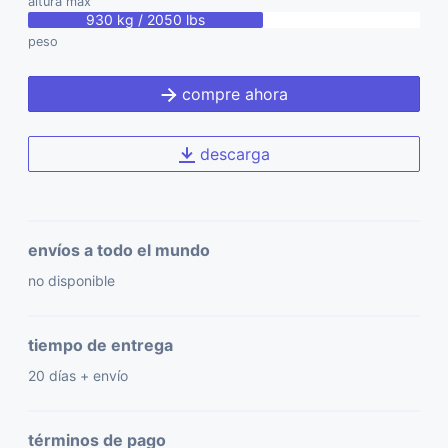
altura máx
930 kg / 2050 lbs
peso
compre ahora
descarga
envíos a todo el mundo
no disponible
tiempo de entrega
20 días + envío
términos de pago