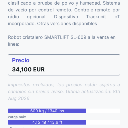
clasificado a prueba de polvo y humedad. Sistema
de vacío por control remoto. Controle remoto por
rádio opcional. Dispositivo Trackunit IoT
incorporado. Otras versiones disponibles
Robot cristalero SMARTLIFT SL-609 a la venta en
línea:
Precio
34,100 EUR
impuestos excluidos, los precios están sujetos a
cambios sin previo aviso. Última actualización: 8th
Aug 2026
600 kg / 1340 lbs
carga máx
4.15 mt / 13.6 ft