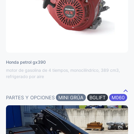
Honda petrol gx390
motor de gasolina de 4 tiempos, monocilíndrico, 389 cm3,
refrigerado por aire
PARTES Y OPCIONES
MINI GRÚA
BGLIFT
M060