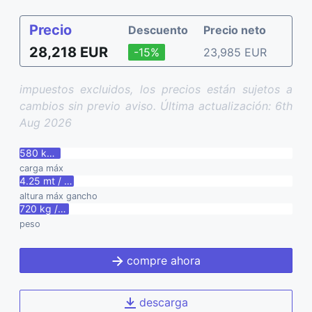
Precio
Descuento
Precio neto
28,218 EUR
-15%
23,985 EUR
impuestos excluidos, los precios están sujetos a
cambios sin previo aviso. Última actualización: 6th
Aug 2026
580 kg / 1280 lbs
carga máx
4.25 mt / 14 ft
altura máx gancho
720 kg / 1590 lbs
peso
compre ahora
descarga