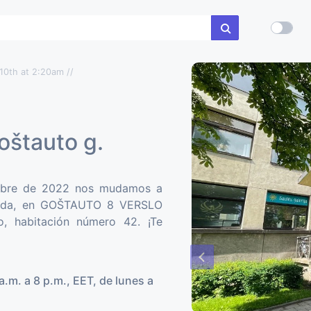
 10th at 2:20am //
Goštauto g.
tubre de 2022 nos mudamos a
moda, en GOŠTAUTO 8 VERSLO
, habitación número 42. ¡Te
a.m. a 8 p.m., EET, de lunes a