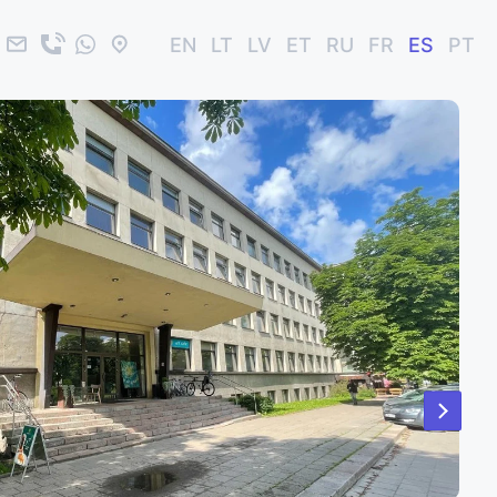
EN
LT
LV
ET
RU
FR
ES
PT