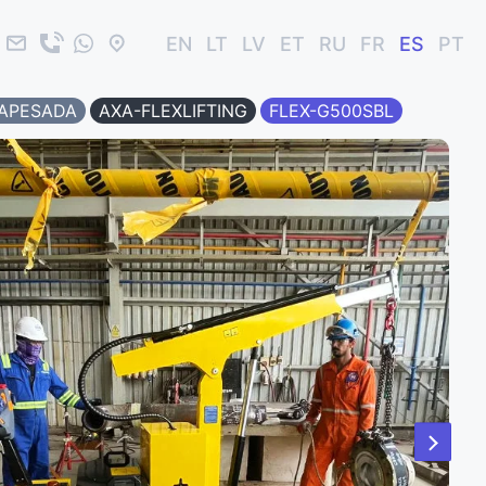
EN
LT
LV
ET
RU
FR
ES
PT
APESADA
AXA-FLEXLIFTING
FLEX-G500SBL