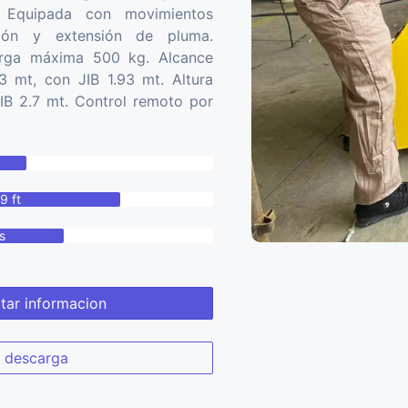
r. Equipada con movimientos
ción y extensión de pluma.
Carga máxima 500 kg. Alcance
3 mt, con JIB 1.93 mt. Altura
IB 2.7 mt. Control remoto por
9 ft
s
itar informacion
descarga