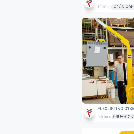
1000 kg
GRÚA-CON
FLEXLIFTING 01B
0.5 tons
GRÚA-CON