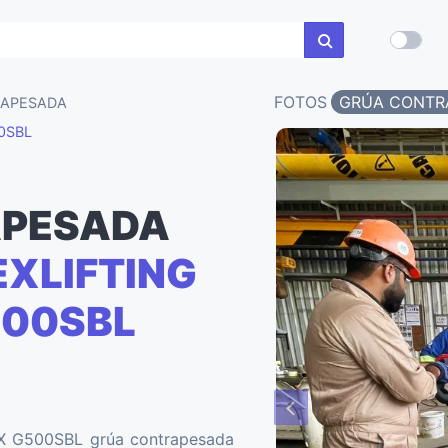
FOTOS
GRÚA CONTR
APESADA
0SBL
PESADA
XLIFTING
500SBL
X G500SBL grúa contrapesada