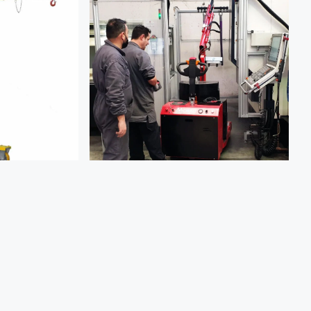
2
FLEXLIFTING ORBIT 200EL
TRAPESADA
200 kg
GRÚA-CONTRAPESADA