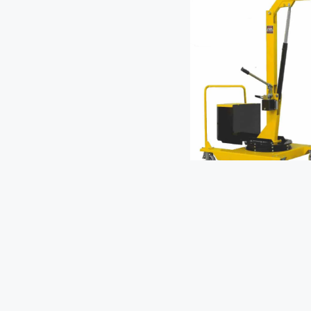
FLEXLIFTING 01M
0.2 tons
GRÚA-CON