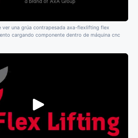
 ver una grúa contrapesada axa-flexlifting flex
iento cargando componente dentro de máquina cnc