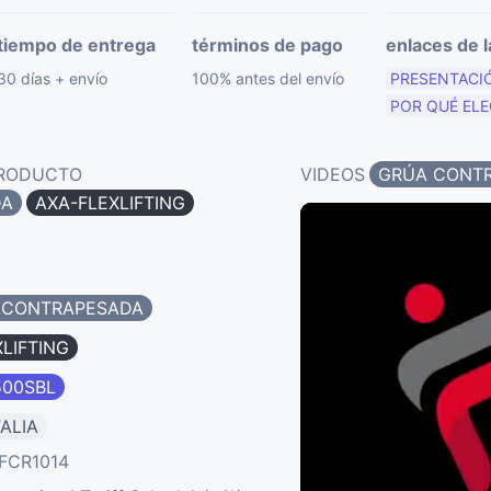
tiempo de entrega
términos de pago
enlaces de l
30 días + envío
100% antes del envío
PRESENTACI
POR QUÉ EL
PRODUCTO
VIDEOS
GRÚA CONT
DA
AXA-FLEXLIFTING
 CONTRAPESADA
LIFTING
500SBL
TALIA
FCR1014