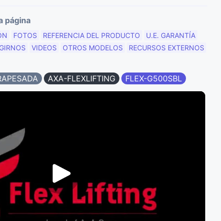
a página
ÓN
FOTOS
REFERENCIA DEL PRODUCTO
U.E. GARANTÍA
EGIRNOS
VIDEOS
OTROS MODELOS
RECURSOS EXTERNOS
RAPESADA
AXA-FLEXLIFTING
FLEX-G500SBL