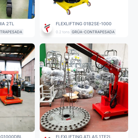
IA 2TL
FLEXLIFTING 01B2SE-1000
TRAPESADA
0.2 tons
GRÚA-CONTRAPESADA
 G1000DBL
FLEXLIFTING ATLAS 1TE2L