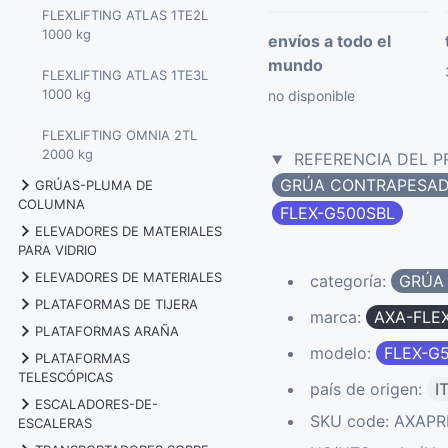
FLEXLIFTING ATLAS 1TE2L
1000 kg
envíos a todo el
mundo
FLEXLIFTING ATLAS 1TE3L
1000 kg
no disponible
FLEXLIFTING OMNIA 2TL
2000 kg
REFERENCIA DEL 
GRÚA CONTRAPESA
GRÚAS-PLUMA DE
COLUMNA
FLEX-G500SBL
ELEVADORES DE MATERIALES
VHT CM2-500 0.5 tons
PARA VIDRIO
ELEVADORES DE MATERIALES
categoría:
GRÚA
VHT CM2-1000 1 tons
GOLIA SLIM GLASS 140 kg
PLATAFORMAS DE TIJERA
GOLIA 2300 100 kg
marca:
AXA-FLEX
VHT CM3-2000 2 tons
GOLIA EVO-3500TS 280 kg
PLATAFORMAS ARAÑA
ALMAC BIBI 850BL 7.9 mt
modelo:
FLEX-G
GOLIA SLIM 3000TS 180 kg
PLATAFORMAS
PALAZZANI TZ330 32 mt
GOLIA EVO-4500TS 280 kg
TELESCÓPICAS
ALMAC BIBI 870BL 7.9 mt
país de origen:
I
GOLIA SLIM 5400TS 180 kg
ESCALADORES-DE-
PALAZZANI TZX170 17 mt
GOLIA BULL 500 kg
ALMAC JIBBI 1250 EVO 12.2
SKU code: AXAPR
ESCALERAS
ALMAC BIBI 1090BL 10 mt
mt