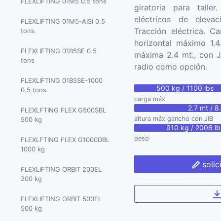
MARCHETTI CW 65.40 65
FLEXLIFTING 01M5 0.5 tons
tons
giratoria para talle
tons
eléctricos de eleva
BGLIFT T400 4 tons
FLEXLIFTING 01M5-AISI 0.5
MARCHETTI CW 70.42 70
Tracción eléctrica. 
tons
tons
BGLIFT CWE 315 9.71 tons
horizontal máximo 1.4
FLEXLIFTING 01B5SE 0.5
máxima 2.4 mt., con J
BGLIFT CWE 525 14.51 tons
tons
radio como opción.
PALAZZANI RPG2900 2.9
FLEXLIFTING 01B5SE-1000
500 kg / 1100 lbs
tons
0.5 tons
carga máx
2.7 mt / 8.
FLEXLFTING FLEX G500SBL
altura máx gancho con JIB
500 kg
910 kg / 2006 lb
peso
FLEXLFTING FLEX G1000DBL
1000 kg
solic
FLEXLIFTING ORBIT 200EL
200 kg
FLEXLIFTING ORBIT 500EL
500 kg