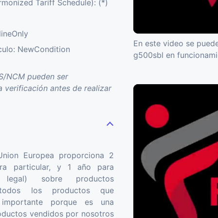
onized Tariff Schedule): (*)
lineOnly
En este video se puede
ículo: NewCondition
g500sbl en funcionam
TS/NCM pueden ser
a verificación antes de realizar
 Union Europea proporciona 2
ra particular, y 1 año para
 legal) sobre productos
 todos los productos que
importante porque es una
roductos vendidos por nosotros