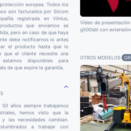
 protección europea. Todos los
os son facturados por Silcom
añía registrada en Vilnius,
Vídeo de presentación d
 productos que enviamos se
g500sbl con extensión 
alida, pero en caso de que haya
ente debe notificarnos lo antes
ar el producto hasta que lo
 que el cliente necesite una
OTROS MODELOS
GR
e estamos disponibles para
és de que expire la garantía.
OS
 50 años siempre trabajamos
striales, hemos visto que la
a y las necesidades cambian.
stumbrados a trabajar con