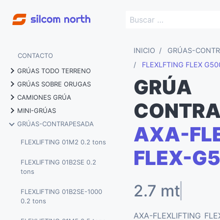
INICIO
GRÚAS-CONTR
CONTACTO
FLEXLFTING FLEX G50
GRÚAS TODO TERRENO
GRÚA
GRÚAS SOBRE ORUGAS
MARCHETTI MG 70.4 70
CAMIONES GRÚA
tons
MARCHETTI CW 25.35 25
CONTRA
MINI-GRÚAS
tons
MARCHETTI MTK 40 40 tons
MARCHETTI MG 60.3 60
GRÚAS-CONTRAPESADA
AXA-FLE
tons
BGLIFT M060 0.58 tons
MARCHETTI CW 25.35 HY
MARCHETTI MTK 60 60 tons
totalmente electrica
FLEXLIFTING 01M2 0.2 tons
BGLIFT M250 2.5 tons
FLEX-G
MARCHETTI MTK 1006 80
MARCHETTI CW 45.32 45
FLEXLIFTING 01B2SE 0.2
tons
BGLIFT M250 LITHIUM 2.5
tons
tons
tons
MARCHETTI MTK 1005 100
MARCHETTI CW 55.40 55
FLEXLIFTING 01B2SE-1000
tons
BGLIFT M400 4 tons
tons
0.2 tons
MARCHETTI MTK 180 180
AXA-FLEXLIFTING FLE
BGLIFT T250 2.5 tons