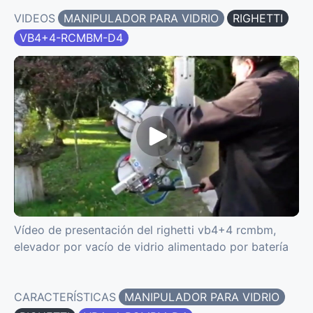
VIDEOS
MANIPULADOR PARA VIDRIO
RIGHETTI
VB4+4-RCMBM-D4
Vídeo de presentación del righetti vb4+4 rcmbm,
elevador por vacío de vidrio alimentado por batería
CARACTERÍSTICAS
MANIPULADOR PARA VIDRIO