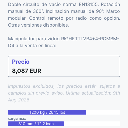
Doble circuito de vacío norma EN13155. Rotación
manual de 360°. Inclinación manual de 90°. Marco
modular. Control remoto por radio como opción.
Otras versiones disponibles.
Manipulador para vidrio RIGHETTI VB4+4-RCMBM-
D4 a la venta en línea:
Precio
8,087 EUR
impuestos excluidos, los precios están sujetos a
cambios sin previo aviso. Última actualización: 9th
Aug 2026
1200 kg / 2645 lbs
carga máx
310 mm / 12.2 inch