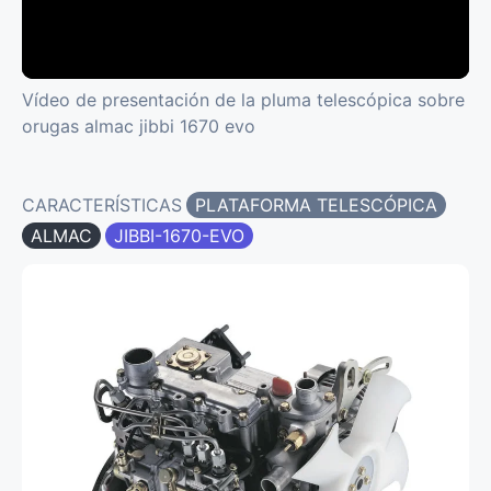
Vídeo de presentación de la pluma telescópica sobre
orugas almac jibbi 1670 evo
CARACTERÍSTICAS
PLATAFORMA TELESCÓPICA
ALMAC
JIBBI-1670-EVO