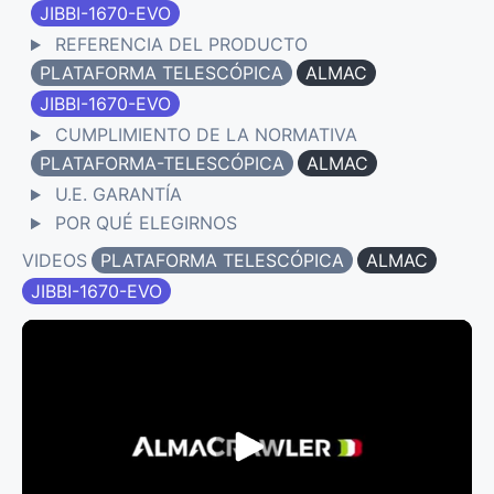
JIBBI-1670-EVO
REFERENCIA DEL PRODUCTO
PLATAFORMA TELESCÓPICA
ALMAC
JIBBI-1670-EVO
CUMPLIMIENTO DE LA NORMATIVA
PLATAFORMA-TELESCÓPICA
ALMAC
U.E. GARANTÍA
POR QUÉ ELEGIRNOS
VIDEOS
PLATAFORMA TELESCÓPICA
ALMAC
JIBBI-1670-EVO