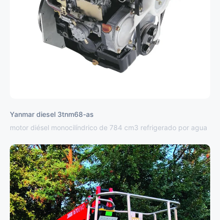
Yanmar diesel 3tnm68-as
motor diésel monocilíndrico de 784 cm3 refrigerado por agua