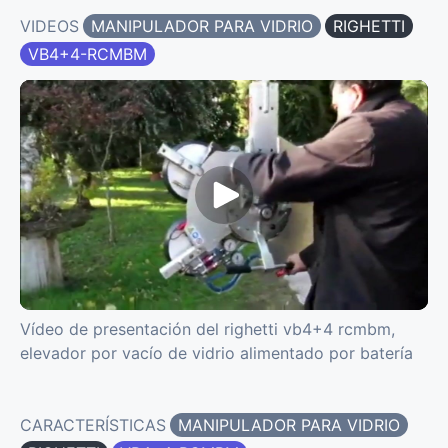
VIDEOS
MANIPULADOR PARA VIDRIO
RIGHETTI
VB4+4-RCMBM
Vídeo de presentación del righetti vb4+4 rcmbm,
elevador por vacío de vidrio alimentado por batería
CARACTERÍSTICAS
MANIPULADOR PARA VIDRIO