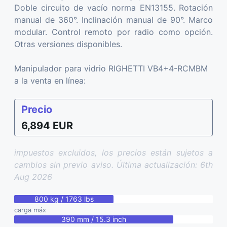
Doble circuito de vacío norma EN13155. Rotación
manual de 360°. Inclinación manual de 90°. Marco
modular. Control remoto por radio como opción.
Otras versiones disponibles.
Manipulador para vidrio RIGHETTI VB4+4-RCMBM
a la venta en línea:
Precio
6,894 EUR
impuestos excluidos, los precios están sujetos a
cambios sin previo aviso. Última actualización: 6th
Aug 2026
800 kg / 1763 lbs
carga máx
390 mm / 15.3 inch