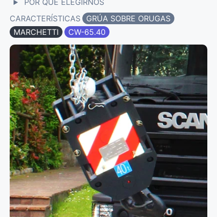
POR QUÉ ELEGIRNOS
CARACTERÍSTICAS
GRÚA SOBRE ORUGAS
MARCHETTI
CW-65.40