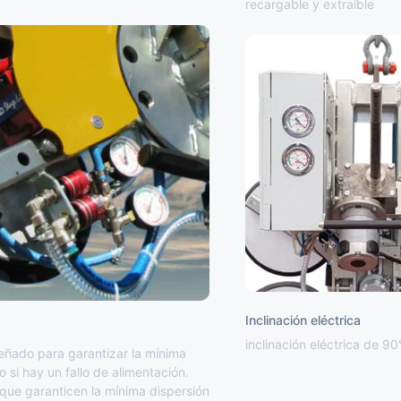
recargable y extraíble
Inclinación eléctrica
inclinación eléctrica de 90
señado para garantizar la mínima
o si hay un fallo de alimentación.
que garanticen la mínima dispersión