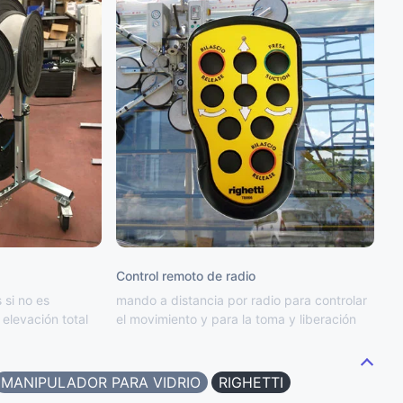
Control remoto de radio
 si no es
mando a distancia por radio para controlar
elevación total
el movimiento y para la toma y liberación
MANIPULADOR PARA VIDRIO
RIGHETTI