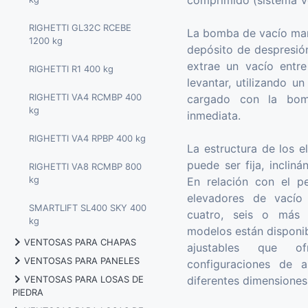
comprimido (sistema Ve
RIGHETTI GL32C RCEBE
La bomba de vacío man
1200 kg
depósito de despresión
extrae un vacío entre
RIGHETTI R1 400 kg
levantar, utilizando u
RIGHETTI VA4 RCMBP 400
cargado con la bom
kg
inmediata.
RIGHETTI VA4 RPBP 400 kg
La estructura de los e
puede ser fija, inclin
RIGHETTI VA8 RCMBP 800
kg
En relación con el pe
elevadores de vacío
SMARTLIFT SL400 SKY 400
cuatro, seis o más
kg
modelos están disponi
VENTOSAS PARA CHAPAS
ajustables que o
VENTOSAS PARA PANELES
configuraciones de a
RIGHETTI F4EB-600 600 kg
VENTOSAS PARA LOSAS DE
diferentes dimensiones
RIGHETTI CL-W 375 kg
PIEDRA
RIGHETTI F6EB-1000 1000