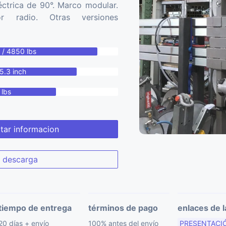
léctrica de 90°. Marco modular.
r radio. Otras versiones
 / 4850 lbs
5.3 inch
 lbs
itar informacion
descarga
tiempo de entrega
términos de pago
enlaces de l
20 días + envío
100% antes del envío
PRESENTACI