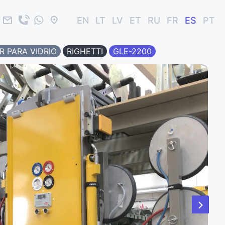
EN
LT
LV
ET
RU
FR
ES
PT
 PARA VIDRIO
RIGHETTI
GLE-2200