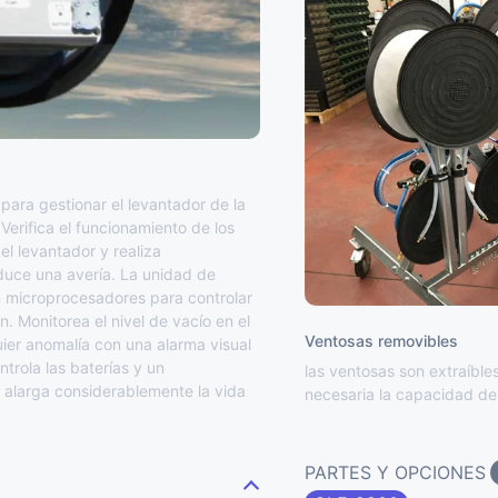
ara gestionar el levantador de la
Verifica el funcionamiento de los
l levantador y realiza
duce una avería. La unidad de
n microprocesadores para controlar
n. Monitorea el nivel de vacío en el
Ventosas removibles
ier anomalía con una alarma visual
ntrola las baterías y un
las ventosas son extraíbles
alarga considerablemente la vida
necesaria la capacidad de 
PARTES Y OPCIONES