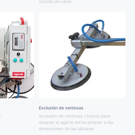
circuito de vacío
Exclusión de ventosas
°
exclusión de ventosas / brazos para
adaptar el agarre del levantador a las
dimensiones de las sábanas