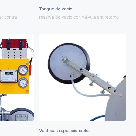
Tanque de vacío
er contra
reserva de vacío con válvula antiretorno
Ventosas reposicionables