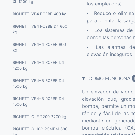
XL 1200 kg
los empleados)
Reduce o elimina
RIGHETTI VB4 RCEBE 400 kg
para orientar la car
RIGHETTI VB4 RCEBE D4 600
Los sistemas de 
kg
donde las personas n
RIGHETTI VB4+4 RCEBE 800
Las alarmas de
kg
elevación inseguros
RIGHETTI VB4+4 RCEBE D4
1200 kg
COMO FUNCIONA
RIGHETTI VB4+8 RCEBE D4
1500 kg
Un elevador de vidrio
elevación que, grac
RIGHETTI VB4+8 RCEBE D4
1500 kg
bomba, permite un mon
rápido y fácil de las h
RIGHETTI GLE 2200 2200 kg
mediante un generado
bomba eléctrica (CA
RIGHETTI GL16C RCMBM 600
kg