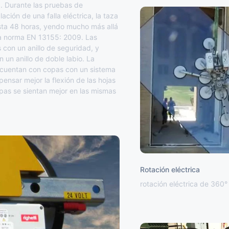
. Durante las pruebas de
ulación de una falla eléctrica, la taza
sta 48 horas, yendo mucho más allá
 la norma EN 13155: 2009. Las
con un anillo de seguridad, y
 un anillo de doble labio. La
 cuentan con copas con un sistema
ensar mejor la flexión de las hojas
opas se sientan mejor en las mismas
Rotación eléctrica
rotación eléctrica de 360°