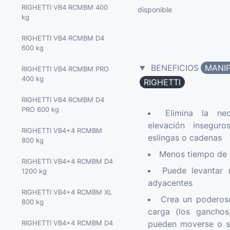
SMARTLIFT SL 409 430 kg
15.4 mt
RIGHETTI VB4 RCMBM 400
FLEXLIFTING ATLAS 1TE2L
PALAZZANI XTJ32 32 mt
disponible
kg
1000 kg
SMARTLIFT SL 608 600 kg
ALMAC JIBBI U 1570 LTH
PALAZZANI XTJ37 37 mt
15.4 mt
RIGHETTI VB4 RCMBM D4
FLEXLIFTING ATLAS 1TE3L
SMARTLIFT SL 609 600 kg
600 kg
1000 kg
PALAZZANI XTJ43 43 mt
SMARTLIFT SL 808 820 kg
BENEFICIOS
MANIP
RIGHETTI VB4 RCMBM PRO
FLEXLIFTING OMNIA 2TL
PALAZZANI XTJ48 48 mt
400 kg
2000 kg
RIGHETTI
SMARTLIFT SL 809 HR 800
PALAZZANI XTJ52 52 mt
kg
RIGHETTI VB4 RCMBM D4
PRO 600 kg
Elimina la n
ALMAC B1570-ETS 15 mt
SMARTLIFT SL 1008 1000 kg
elevación insegur
RIGHETTI VB4+4 RCMBM
ALMAC B1890 ETS 18 mt
eslingas o cadenas
SMARTLIFT SL 1009 1000 kg
800 kg
Menos tiempo de i
ALMAC B1890 EVO 18 mt
RIGHETTI VB4+4 RCMBM D4
Puede levantar 
1200 kg
ALMAC B1890 QUICK PRO
adyacentes
EVO 18 mt
RIGHETTI VB4+4 RCMBM XL
Crea un poderoso
800 kg
carga (los ganchos
RIGHETTI VB4+4 RCMBM D4
pueden moverse o so