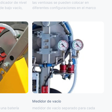
dicador de nivel
las ventosas se pueden colocar en
de bajo vacío,
diferentes configuraciones en el marco
Medidor de vacío
 una batería
medidor de vacío separado para cada