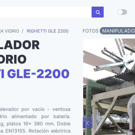
FOTOS
MANIPULADOR
A VIDRIO
RIGHETTI GLE 2200
LADOR
DRIO
I GLE-2200
por bat
levador por vacío - ventosa
rio alimentado por batería.
g, platos 16x 390 mm. Doble
ma EN13155. Rotación eléctrica