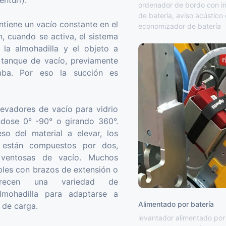
nturi).
ordenador de bordo con in
de batería, aviso acústico 
tiene un vacío constante en el
economizador de batería
, cuando se activa, el sistema
 la almohadilla y el objeto a
n tanque de vacío, previamente
ba. Por eso la succión es
levadores de vacío para vidrio
ándose 0° -90° o girando 360°.
so del material a elevar, los
 están compuestos por dos,
 ventosas de vacío. Muchos
bles con brazos de extensión o
frecen una variedad de
lmohadilla para adaptarse a
Alimentado por batería
 de carga.
levantador alimentado por