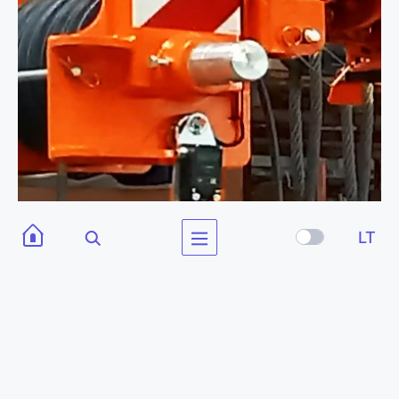
LT
Ribavimo sistema
kėlimo kėlimo galinis jungiklis, apsauginiai ir slėgio vožtuvai,
avarinio stabdymo įtaisas ir elektroninis momento ribotuvas