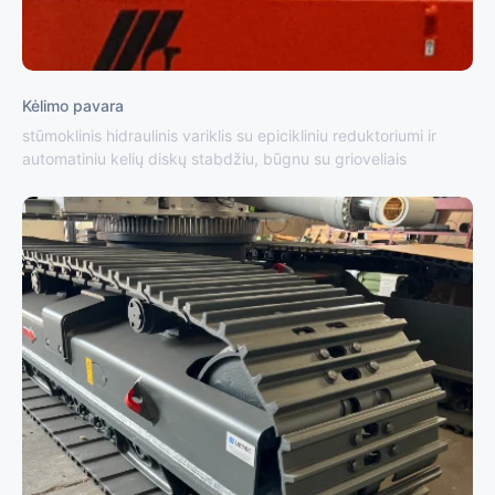
Kėlimo pavara
stūmoklinis hidraulinis variklis su epicikliniu reduktoriumi ir
automatiniu kelių diskų stabdžiu, būgnu su grioveliais