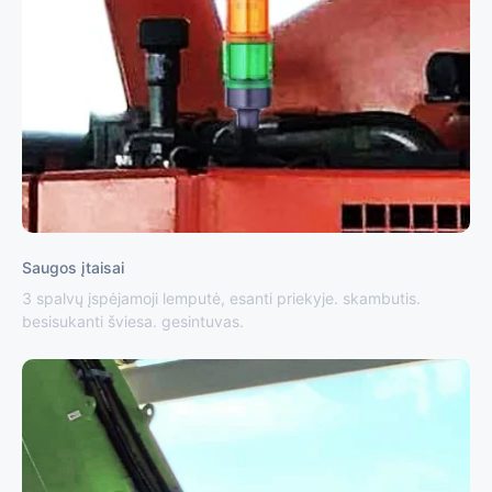
Saugos įtaisai
3 spalvų įspėjamoji lemputė, esanti priekyje. skambutis.
besisukanti šviesa. gesintuvas.