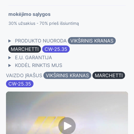
mokėjimo sąlygos
30% užsakius - 70% prieš išsiuntimą
PRODUKTO NUORODA
VIKŠRINIS KRANAS
MARCHETTI
CW-25.35
E.U. GARANTIJA
KODĖL RINKTIS MUS
VAIZDO ĮRAŠUS
VIKŠRINIS KRANAS
MARCHETTI
CW-25.35