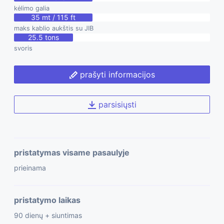
kėlimo galia
35 mt / 115 ft
maks kablio aukštis su JIB
25.5 tons
svoris
prašyti informacijos
parsisiųsti
pristatymas visame pasaulyje
prieinama
pristatymo laikas
90 dienų + siuntimas