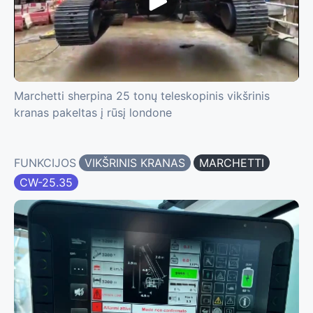
Marchetti sherpina 25 tonų teleskopinis vikšrinis
kranas pakeltas į rūsį londone
FUNKCIJOS
VIKŠRINIS KRANAS
MARCHETTI
CW-25.35