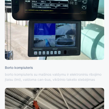
Borto kompiuteris
borto kompiuteris su mašinos valdymu ir elektroniniu ribojimo
įtaisu (lmi), valdoma can-bus, vikšrinio takelio stebėjimas