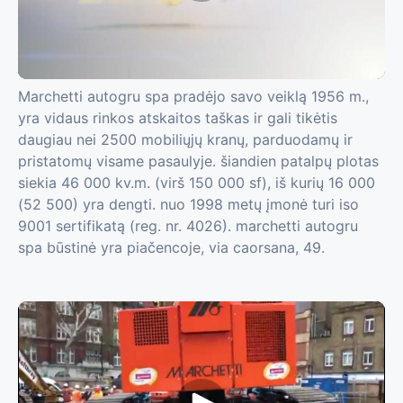
Marchetti autogru spa pradėjo savo veiklą 1956 m.,
yra vidaus rinkos atskaitos taškas ir gali tikėtis
daugiau nei 2500 mobiliųjų kranų, parduodamų ir
pristatomų visame pasaulyje. šiandien patalpų plotas
siekia 46 000 kv.m. (virš 150 000 sf), iš kurių 16 000
(52 500) yra dengti. nuo 1998 metų įmonė turi iso
9001 sertifikatą (reg. nr. 4026). marchetti autogru
spa būstinė yra piačencoje, via caorsana, 49.