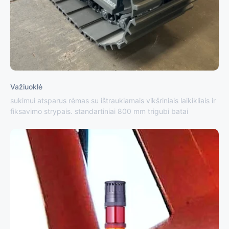
Važiuoklė
sukimui atsparus rėmas su ištraukiamais vikšriniais laikikliais ir
fiksavimo strypais. standartiniai 800 mm trigubi batai