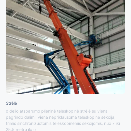
Strėlė
didelio atsparumo plieninė teleskopinė strėlė su viena
pagrindo dalimi, viena nepriklausoma teleskopine sekcija,
trimis sinchronizuotomis teleskopinėmis sekcijomis, nuo 7 iki
25.5 metrų ilgio