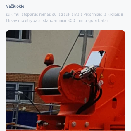
Važiuoklė
sukimui atsparus rėmas su ištraukiamais vikšriniais laikikliais ir
fiksavimo strypais. standartiniai 800 mm trigubi batai