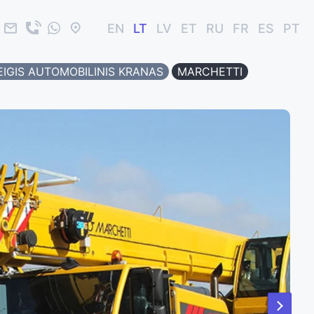
EN
LT
LV
ET
RU
FR
ES
PT
EIGIS AUTOMOBILINIS KRANAS
MARCHETTI