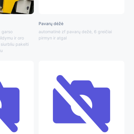
Pavarų dėžė
ų garso
automatinė zf pavarų dežė, 6 greičiai
ildymu ir oro
pirmyn ir atgal
siurbliu pakelti
ju