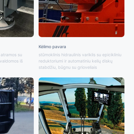
Kėlimo pavara
s atramos su
stūmoklinis hidraulinis variklis su epicikliniu
 valdomos iš
reduktoriumi ir automatiniu kelių diskų
stabdžiu, būgnu su grioveliais