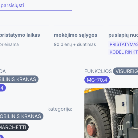
parsisiųsti
pristatymo laikas
mokėjimo sąlygos
puslapių nu
prieinama
90 dienų + siuntimas
PRISTATYMA
KODĖL RINKT
DA
FUNKCIJOS
VISUREI
ILINIS KRANAS
MG-70.4
.4
kategorija:
OBILINIS KRANAS
MARCHETTI