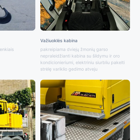
Važiuoklės kabina
enkiais
pakreipiama dviejų žmonių garso
nepraleidžianti kabina su šildymu ir oro
kondicionieriumi, elektriniu siurbliu pakelti
strėlę variklio gedimo atveju