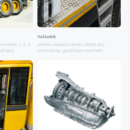
Važiuoklė
iravimas, 1, 3, 4
sukimui atsparus rėmas, dėžės tipo
 užraktu
konstrukcija, gamintojas marchetti