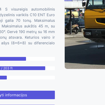
S visureigis automobilinis
dyzelinis variklis C10 ENT Euro
ji galia 70 tonų. Maksimalus
 Maksimalus aukštis 45 m, su
60°. Gervė 190 metrų su 16 mm
onų atsvara. Keturios vairo ir
r ašys (8x6x8) su diferencialo
 / 203 ft
ti informacijos