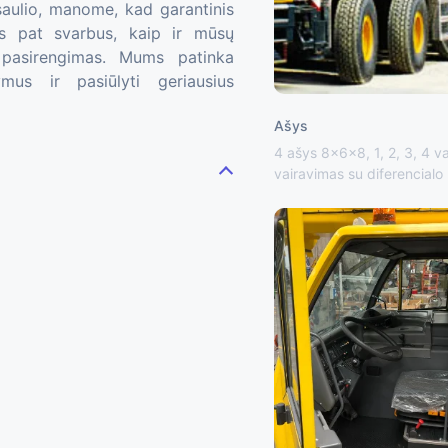
asaulio, manome, kad garantinis
s pat svarbus, kaip ir mūsų
 pasirengimas. Mums patinka
ymus ir pasiūlyti geriausius
Ašys
4 ašys 8x6x8, 1, 2, 3, 4 va
vairavimas su diferencialo