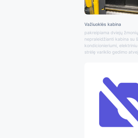
Važiuoklės kabina
pakreipiama dviejų žmoni
nepraleidžianti kabina su š
kondicionieriumi, elektriniu 
strėlę variklio gedimo atve