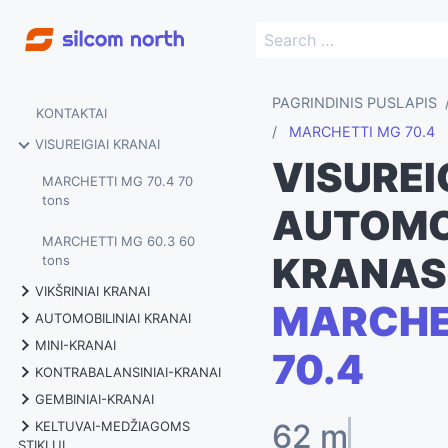
PAGRINDINIS PUSLAPIS
KONTAKTAI
MARCHETTI MG 70.4
VISUREIGIAI KRANAI
VISUREI
MARCHETTI MG 70.4 70
tons
AUTOMO
MARCHETTI MG 60.3 60
KRANAS
tons
VIKŠRINIAI KRANAI
MARCHE
AUTOMOBILINIAI KRANAI
MARCHETTI CW 25.35 25
MINI-KRANAI
tons
70.4
MARCHETTI MTK 40 40 tons
KONTRABALANSINIAI-KRANAI
BGLIFT M060 0.58 tons
MARCHETTI CW 25.35 HY
MARCHETTI MTK 60 60 tons
GEMBINIAI-KRANAI
pilna elektrinė
FLEXLIFTING 01M2 0.2 tons
BGLIFT M250 2.5 tons
62 mt
KELTUVAI-MEDŽIAGOMS
VHT CM2-500 0.5 tons
MARCHETTI MTK 1006 80
STIKLUI