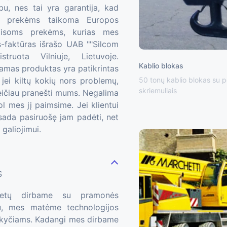
u, nes tai yra garantija, kad
 prekėms taikoma Europos
Visoms prekėms, kurias mes
-faktūras išrašo UAB ""Silcom
truota Vilniuje, Lietuvoje.
Kablio blokas
amas produktas yra patikrintas
50 tonų kablio blokas su p
 jei kiltų kokių nors problemų,
skriemuliais
reičiau pranešti mums. Negalima
l mes jį paimsime. Jei klientui
sada pasiruošę jam padėti, net
 galiojimui.
S
etų dirbame su pramonės
mu, mes matėme technologijos
pokyčiams. Kadangi mes dirbame