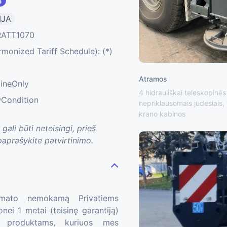
4
IJA
RATT1070
onized Tariff Schedule): (*)
Atramos
lineOnly
4 hidrauliškai teleskopinė
wCondition
nepriklausomais judesiais,
krano kabinos
li būti neteisingi, prieš
prašykite patvirtinimo.
mato nemokamą Privatiems
ei 1 metai (teisinę garantiją)
 produktams, kuriuos mes