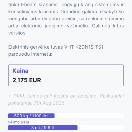
tinka I-beam kranams, lengvųjų kranų sistemoms ir
konsoliniams kranams. Grandinė galima užsakyti su
viengubu arba dvigubu greičiu, su rankiniu stūmimu
arba elektrinio judėjimo vežimėliu. Galimos kitos
versijos
Elektrinis gervė keltuvas VHT K2DN1S-TS1
parduodu internetu:
Kaina
2,175 EUR
+ PVM, kainos gali keistis be įspėjimo. Paskutiniai
pakeitimai: 7th Aug 2026
500 kg / 1100 lbs
kėlimo galia
3 mt / 9.8 ft