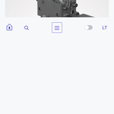
LT
VHT K4HN1S-TS3
2000 kg
ELEKTRINIS-GERVĖ-KELTUVAS