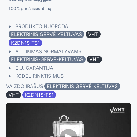
100% prieš išsiuntimą
PRODUKTO NUORODA
ELEKTRINIS GERVĖ KELTUVAS
VHT
K2DN1S-TS1
ATITIKIMAS NORMATYVAMS
ELEKTRINIS-GERVĖ-KELTUVAS
VHT
E.U. GARANTIJA
KODĖL RINKTIS MUS
VAIZDO ĮRAŠUS
ELEKTRINIS GERVĖ KELTUVAS
VHT
K2DN1S-TS1