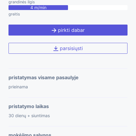
grandinės ilgis
4 m/min
greitis
pirkti dabar
parsisiųsti
pristatymas visame pasaulyje
prieinama
pristatymo laikas
30 dienų + siuntimas
mokėjimo sąlygos