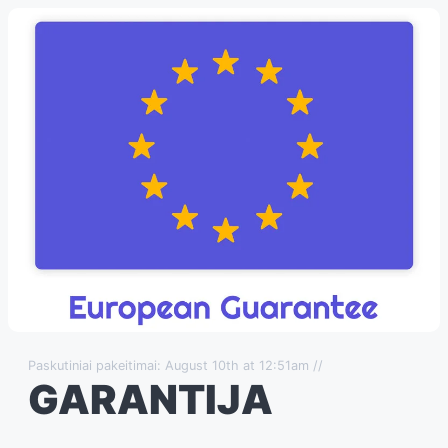
Paskutiniai pakeitimai: August 10th at 12:51am //
GARANTIJA