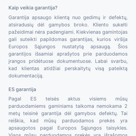
Kaip veikia garantija?
Garantija apsaugo klientą nuo gedimų ir defektų,
atsiradusių dėl gamybos broko. Kliento sukelti
pažeidimai nėra padengiami. Kiekvienas gamintojas
gali suteikti papildomas garantijas, kurios viršija
Europos Sąjungos nustatytą apsaugą. Šios
garantijos išsamiai aprašytos prie parduodamos
įrangos pridėtuose dokumentuose. Labai svarbu,
kad klientas atidžiai perskaitytų visą pateiktą
dokumentaciją.
ES garantija
Pagal ES teisės aktus visiems mūsų
parduodamiems gaminiams taikoma nemokama 2
metų teisinė garantija dėl gamybos defektų. Tai
reiškia, kad mūsų parduodamos prekės yra
apsaugotos pagal Europos Sąjungos taisykles.
Visos mūsų parduodamos prekės yra išrašomos