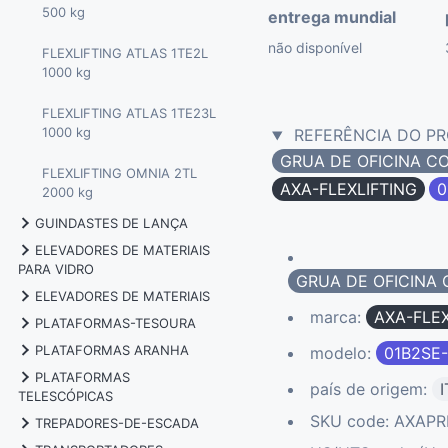
500 kg
entrega mundial
não disponível
FLEXLIFTING ATLAS 1TE2L
1000 kg
FLEXLIFTING ATLAS 1TE23L
1000 kg
REFERÊNCIA DO P
GRUA DE OFICINA 
FLEXLIFTING OMNIA 2TL
AXA-FLEXLIFTING
0
2000 kg
GUINDASTES DE LANÇA
ELEVADORES DE MATERIAIS
VHT CM2-500 0.5 tons
PARA VIDRO
GRUA DE OFICINA
ELEVADORES DE MATERIAIS
VHT CM2-1000 1 tons
GOLIA SLIM GLASS 140 kg
marca:
AXA-FLEX
PLATAFORMAS-TESOURA
GOLIA 2300 100 kg
VHT CM3-2000 2 tons
GOLIA EVO-3500TS 280 kg
PLATAFORMAS ARANHA
modelo:
01B2SE
ALMAC BIBI 850BL 7.9 mt
GOLIA SLIM 3000TS 180 kg
PLATAFORMAS
PALAZZANI TZ330 32 mt
país de origem:
I
GOLIA EVO-4500TS 280 kg
TELESCÓPICAS
ALMAC BIBI 870BL 7.9 mt
GOLIA SLIM 5400TS 180 kg
SKU code: AXAPR
TREPADORES-DE-ESCADA
PALAZZANI TZX170 17 mt
GOLIA BULL 500 kg
ALMAC JIBBI 1250 EVO 12.2
ALMAC BIBI 1090BL 10 mt