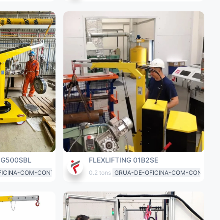
 G500SBL
FLEXLIFTING 01B2SE
FICINA-COM-CONTRAPESO
0.2 tons
GRUA-DE-OFICINA-COM-CONTRAP