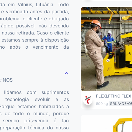
a em Vilnius, Lituânia. Todo
é verificado antes da partida,
roblema, o cliente é obrigado
rápido possível, não devendo
a nossa retirada. Caso o cliente
, estamos sempre à disposição
esmo após o vencimento da
R-NOS
lidamos com suprimentos
FLEXLFTING FLEX
 a tecnologia evoluir e as
500 kg
GRUA-DE-O
Porque estamos habituados a
tes de todo o mundo, porque
 serviço pós-venda é tão
preparação técnica do nosso