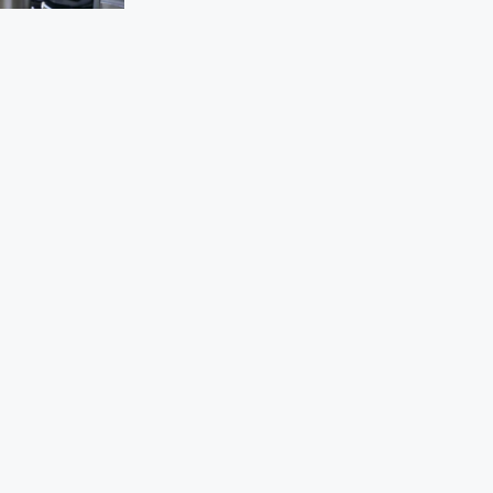
5-AISI
OFICINA-COM-CONTRAPESO
S