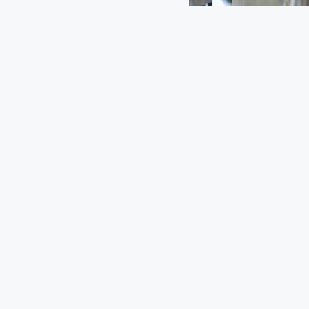
FLEXLIFTING 01M
0.5 tons
GRUA-DE-
mostre tudo
RECURSOS EXTERNO