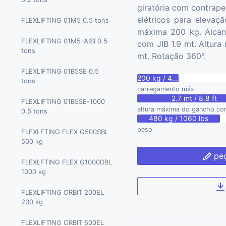
giratória com contrap
MARCHETTI MTK 180 180
BGLIFT T250 2.5 tons
elétricos para elevaç
MARCHETTI CW 65.40 65
FLEXLIFTING 01M5 0.5 tons
tons
tons
máxima 200 kg. Alcanc
BGLIFT T400 4 tons
FLEXLIFTING 01M5-AISI 0.5
com JIB 1.9 mt. Altura
MARCHETTI CW 70.42 70
tons
mt. Rotação 360°.
tons
BGLIFT CWE 315 9.71 tons
FLEXLIFTING 01B5SE 0.5
200 kg / 440 lbs
BGLIFT CWE 525 14.51 tons
tons
carregamento máx
2.7 mt / 8.8 ft
PALAZZANI RPG2900 2.9
FLEXLIFTING 01B5SE-1000
altura máxima do gancho co
tons
0.5 tons
480 kg / 1060 lbs
peso
FLEXLFTING FLEX G500SBL
500 kg
peç
FLEXLFTING FLEX G1000DBL
1000 kg
FLEXLIFTING ORBIT 200EL
200 kg
FLEXLIFTING ORBIT 500EL