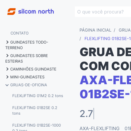
PÁGINA INICIAL
GRUA
CONTATO
FLEXLIFTING 01B2SE-
GUINDASTES TODO-
GRUA DE
TERRENO
GUINDASTES SOBRE
MARCHETTI MG 70.4 70
ESTEIRAS
COM CO
tons
CAMINHÕES GUINDASTE
MARCHETTI CW 25.35 25
AXA-FLE
MARCHETTI MG 60.3 60
MINI-GUINDASTES
tons
MARCHETTI MTK 40 40 tons
tons
GRUAS-DE-OFICINA
BGLIFT M060 0.58 tons
01B2SE
MARCHETTI CW 25.35 HY
MARCHETTI MTK 60 60 tons
totalmente elétrica
FLEXLIFTING 01M2 0.2 tons
BGLIFT M250 2.5 tons
MARCHETTI MTK 1006 80
MARCHETTI CW 45.32 45
FLEXLIFTING 01B2SE 0.2
tons
2.7 mt
BGLIFT M250 LITHIUM 2.5
tons
tons
tons
MARCHETTI MTK 1005 100
MARCHETTI CW 55.40 55
FLEXLIFTING 01B2SE-1000
tons
AXA-FLEXLIFTING 01
BGLIFT M400 4 tons
tons
0.2 tons