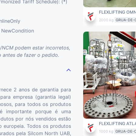
onized Tariff Schedule): (*)
FLEXLIFTING OMN
2000 kg
GRUA-DE-
nlineOnly
: NewCondition
/NCM podem estar incorretos,
o antes de fazer o pedido.
rnece 2 anos de garantia para
 para empresa (garantia legal)
uosos, para todos os produtos
 é importante porque é uma
odutos por nós vendidos estão
FLEXLIFTING ATL
o europeia. Todos os produtos
1000 kg
GRUA-DE-
rados pela Silcom North UAB,