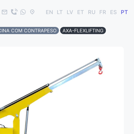
EN
LT
LV
ET
RU
FR
ES
PT
ICINA COM CONTRAPESO
AXA-FLEXLIFTING