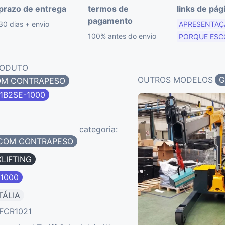
prazo de entrega
termos de
links de pág
pagamento
30 dias + envio
APRESENTAÇ
100% antes do envio
PORQUE ESC
RODUTO
OUTROS MODELOS
G
COM CONTRAPESO
1B2SE-1000
categoria:
 COM CONTRAPESO
LIFTING
-1000
TÁLIA
FCR1021