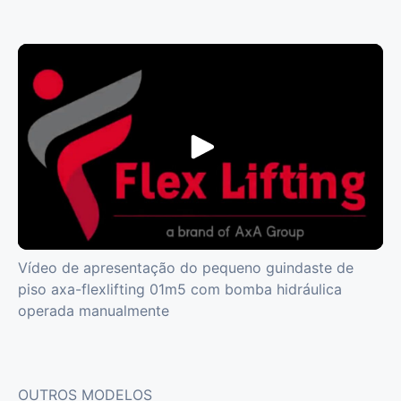
Vídeo de apresentação do pequeno guindaste de
piso axa-flexlifting 01m5 com bomba hidráulica
operada manualmente
OUTROS MODELOS