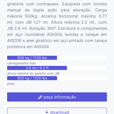
giratória com contrapeso. Equipada com bomba
manual de dupla ação para elevação. Carga
máxima 500kg. Alcance horizontal máximo 0.77
mt, com JIB 1.27 mt. Altura máxima 2.5 mt., com
JIB 2.8 mt. Rotação 360°. Estrutura e componentes
em aço inoxidável AISI304, bomba e tanque em
AISI316 e anel giratório em aço pintado com tampa
protetora em AISI304
500 kg / 1100 lbs
carregamento máx
2.8 mt / 9.2 ft
altura máxima do gancho com JIB
600 kg / 1320 lbs
peso
peça informação
download