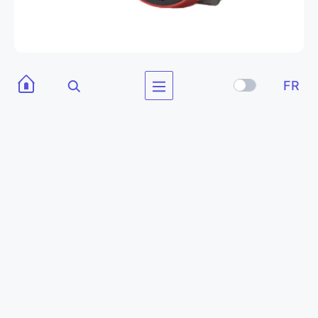
Honda petrol igx390
FR
monocylindre, 389 cm3, moteur essence 4 temps refroidi par
air
PIÈCES ET OPTIONS
NACELLE À CISEAUX
ALMAC
BIBI-850HE