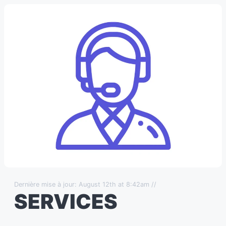
Dernière mise à jour: August 12th at 8:42am //
SERVICES