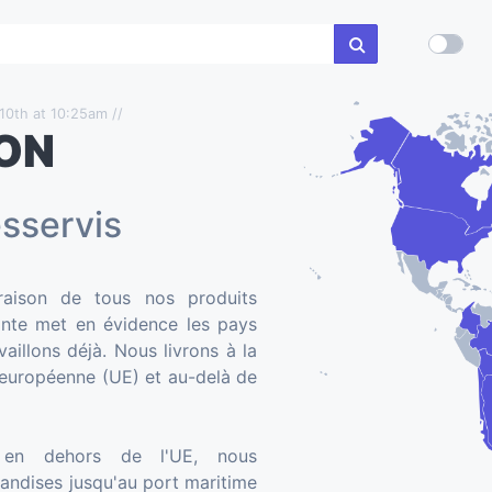
 10th at 10:25am //
ON
sservis
raison de tous nos produits
ointe met en évidence les pays
aillons déjà. Nous livrons à la
n européenne (UE) et au-delà de
s en dehors de l'UE, nous
andises jusqu'au port maritime