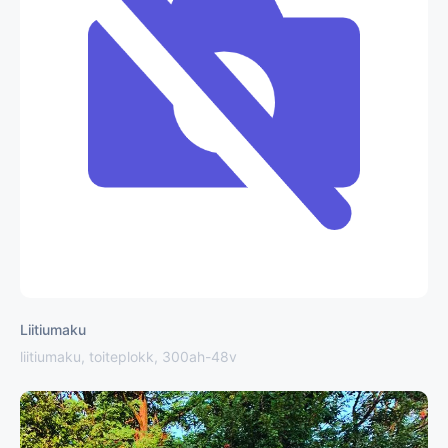
Liitiumaku
liitiumaku, toiteplokk, 300ah-48v