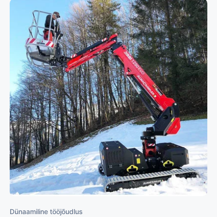
Dünaamiline tööjõudlus