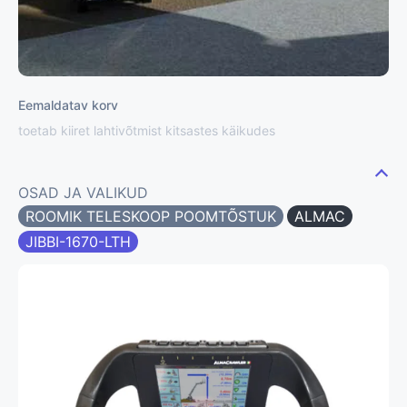
Eemaldatav korv
toetab kiiret lahtivõtmist kitsastes käikudes
OSAD JA VALIKUD
ROOMIK TELESKOOP POOMTÕSTUK
ALMAC
JIBBI-1670-LTH