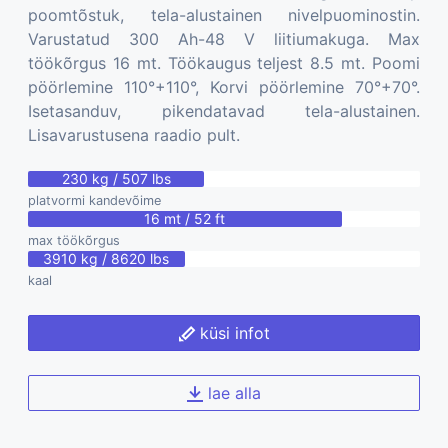
poomtõstuk, tela-alustainen nivelpuominostin.
Varustatud 300 Ah-48 V liitiumakuga. Max
töökõrgus 16 mt. Töökaugus teljest 8.5 mt. Poomi
pöörlemine 110°+110°, Korvi pöörlemine 70°+70°.
Isetasanduv, pikendatavad tela-alustainen.
Lisavarustusena raadio pult.
230 kg / 507 lbs
platvormi kandevõime
16 mt / 52 ft
max töökõrgus
3910 kg / 8620 lbs
kaal
küsi infot
lae alla