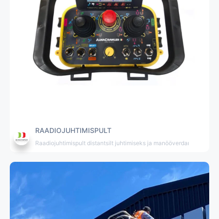
RAADIOJUHTIMISPULT
Raadiojuhtimispult distantsilt juhtimiseks ja manööverdamiseks