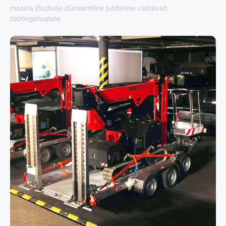
masina jõudluse dünaamiline juhtimine vastavalt
töötingimustele