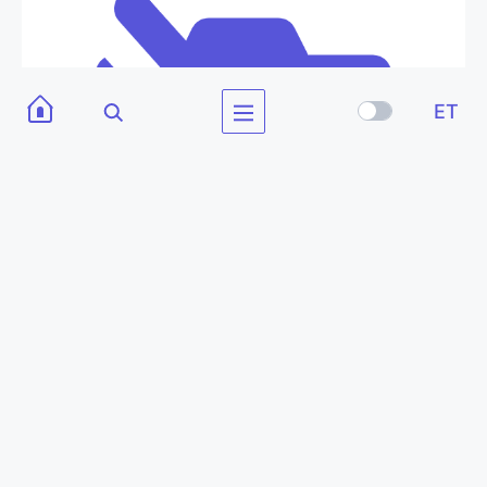
ET
VINTSKÄRU
käru vintsi paigutamiseks, kui seda ei kasutata