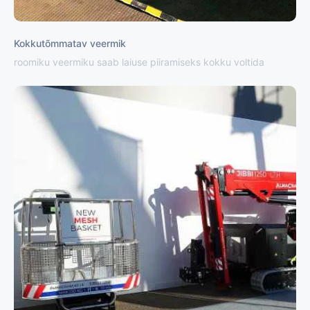
Kokkutõmmatav veermik
roomiku veermiku saab laiuse piiramiseks kokku voltida