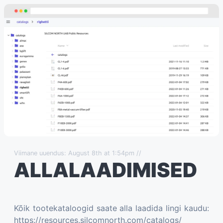
Viimane uuendus: August 8th at 1:54pm //
ALLALAADIMISED
Kõik tootekataloogid saate alla laadida lingi kaudu:
https://resources.silcomnorth.com/catalogs/