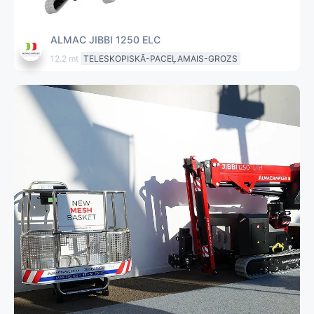
ALMAC JIBBI 1250 ELC
12.2 mt
TELESKOPISKĀ-PACEĻAMAIS-GROZS