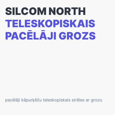
SILCOM NORTH
TELESKOPISKAIS
PACĒLĀJI GROZS
pacēlāji kāpurķēžu teleskopiskais strēles ar grozu